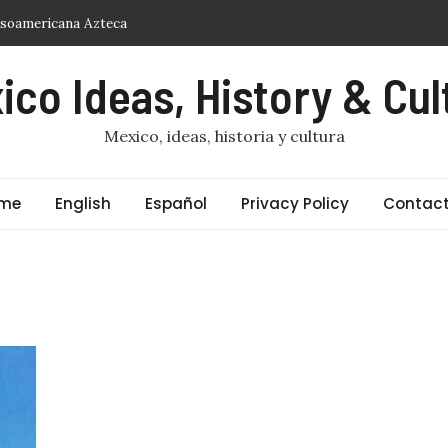
esoamericana Azteca
ico Ideas, History & Cul
 fiesta de vivos
dición centenaria
Mexico, ideas, historia y cultura
nos
me
English
Español
Privacy Policy
Contact