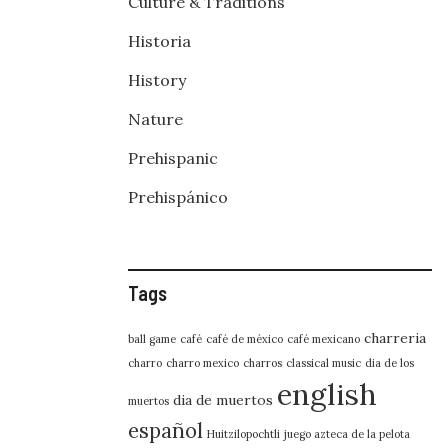
Culture & Traditions
Historia
History
Nature
Prehispanic
Prehispánico
Tags
charreria
ball game
café
café de méxico
café mexicano
charro
charro mexico
charros
classical music
dia de los
english
dia de muertos
muertos
español
Huitzilopochtli
juego azteca de la pelota