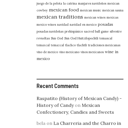
juego de la pelota
la catrina
manjares navideños
mexican
mexican food
cowboy
mexican music
mexican sauna
mexican traditions
mexican wines
mexicas
posadas
mexico wines
navidad
navidad en mexico
posadas navideñas
prehispánico
sacred ball game
silvestre
revueltas
Sun God
Sun God Huitzilopochtli
temascal
temaxcal
temazcal
tlachco
tlachtli
tradiciones mexicanas
wine in
vino de mexico
vino mexicano
vinos mexicanos
mexico
Recent Comments
Raspatito (History of Mexican Candy) -
History of Candy
on
Mexican
Confectionery, Candies and Sweets
bela
on
La Charreria and the Charro in