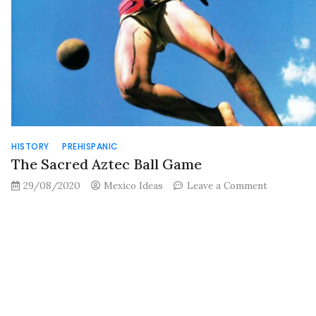
HISTORY
PREHISPANIC
The Sacred Aztec Ball Game
on
29/08/2020
Mexico Ideas
Leave a Comment
The
Sacred
Aztec
Ball
Game