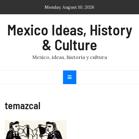
Skip
Monday, August 10, 2026
to
content
Mexico Ideas, History
& Culture
Mexico, ideas, historia y cultura
temazcal