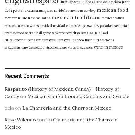
español
Huitzilopochtli
juego azteca de la pelota
juego
mexican food
de la pelota
la catrina
manjares navideños
mexican cowboy
mexican traditions
mexican music
mexican sauna
mexican wines
posadas
mexicas
mexico wines
navidad
navidad en mexico
posadas navideñas
prehispánico
sacred ball game
silvestre revueltas
Sun God
Sun God
Huitzilopochtli
temascal
temaxcal
temazcal
tlachco
tlachtli
tradiciones
wine in mexico
mexicanas
vino de mexico
vino mexicano
vinos mexicanos
Recent Comments
Raspatito (History of Mexican Candy) - History of
Candy
on
Mexican Confectionery, Candies and Sweets
bela
on
La Charreria and the Charro in Mexico
Rose Wilemire
on
La Charreria and the Charro in
Mexico