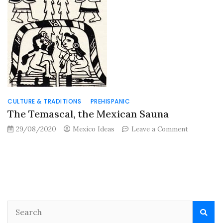
CULTURE & TRADITIONS
PREHISPANIC
The Temascal, the Mexican Sauna
on
29/08/2020
Mexico Ideas
Leave a Comment
The
Temascal,
the
Mexican
Sauna