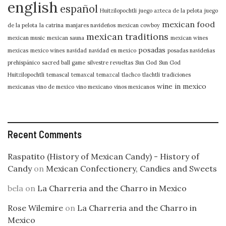
english
español
Huitzilopochtli
juego azteca de la pelota
juego
mexican food
de la pelota
la catrina
manjares navideños
mexican cowboy
mexican traditions
mexican music
mexican sauna
mexican wines
posadas
mexicas
mexico wines
navidad
navidad en mexico
posadas navideñas
prehispánico
sacred ball game
silvestre revueltas
Sun God
Sun God
Huitzilopochtli
temascal
temaxcal
temazcal
tlachco
tlachtli
tradiciones
wine in mexico
mexicanas
vino de mexico
vino mexicano
vinos mexicanos
Recent Comments
Raspatito (History of Mexican Candy) - History of
Candy
on
Mexican Confectionery, Candies and Sweets
bela
on
La Charreria and the Charro in Mexico
Rose Wilemire
on
La Charreria and the Charro in
Mexico