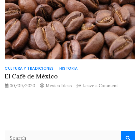
CULTURA Y TRADICIONES
HISTORIA
El Café de México
on
30/09/2020
Mexico Ideas
Leave a Comment
El
Café
de
México