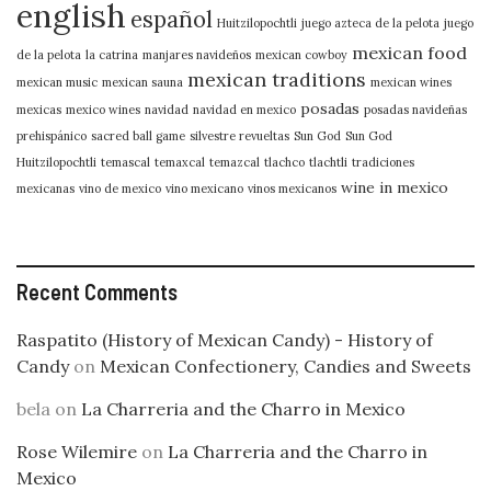
english
español
Huitzilopochtli
juego azteca de la pelota
juego
mexican food
de la pelota
la catrina
manjares navideños
mexican cowboy
mexican traditions
mexican music
mexican sauna
mexican wines
posadas
mexicas
mexico wines
navidad
navidad en mexico
posadas navideñas
prehispánico
sacred ball game
silvestre revueltas
Sun God
Sun God
Huitzilopochtli
temascal
temaxcal
temazcal
tlachco
tlachtli
tradiciones
wine in mexico
mexicanas
vino de mexico
vino mexicano
vinos mexicanos
Recent Comments
Raspatito (History of Mexican Candy) - History of
Candy
on
Mexican Confectionery, Candies and Sweets
bela
on
La Charreria and the Charro in Mexico
Rose Wilemire
on
La Charreria and the Charro in
Mexico