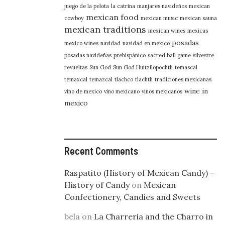
juego de la pelota
la catrina
manjares navideños
mexican
mexican food
cowboy
mexican music
mexican sauna
mexican traditions
mexican wines
mexicas
posadas
mexico wines
navidad
navidad en mexico
posadas navideñas
prehispánico
sacred ball game
silvestre
revueltas
Sun God
Sun God Huitzilopochtli
temascal
temaxcal
temazcal
tlachco
tlachtli
tradiciones mexicanas
wine in
vino de mexico
vino mexicano
vinos mexicanos
mexico
Recent Comments
Raspatito (History of Mexican Candy) -
History of Candy
on
Mexican
Confectionery, Candies and Sweets
bela
on
La Charreria and the Charro in