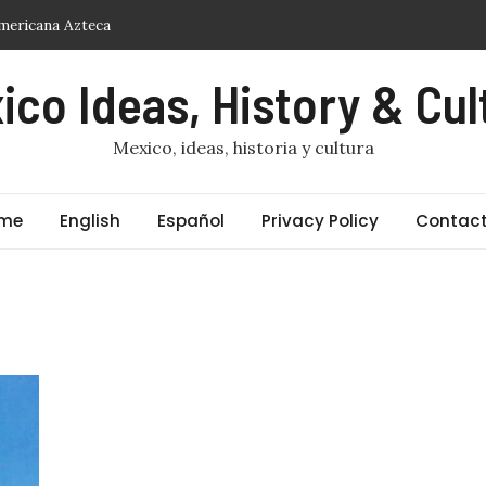
mericana Azteca
ico Ideas, History & Cul
sta de vivos
ión centenaria
Mexico, ideas, historia y cultura
me
English
Español
Privacy Policy
Contact