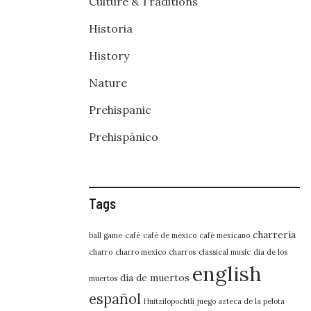
Culture & Traditions
Historia
History
Nature
Prehispanic
Prehispánico
Tags
charreria
ball game
café
café de méxico
café mexicano
charro
charro mexico
charros
classical music
dia de los
english
dia de muertos
muertos
español
Huitzilopochtli
juego azteca de la pelota