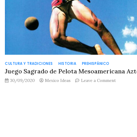
CULTURA Y TRADICIONES
HISTORIA
PREHISPÁNICO
Juego Sagrado de Pelota Mesoamericana Azt
on
30/09/2020
Mexico Ideas
Leave a Comment
Juego
Sagrado
de
Pelota
Mesoameri
Azteca