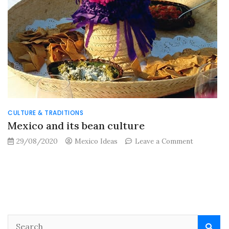
CULTURE & TRADITIONS
Mexico and its bean culture
on
29/08/2020
Mexico Ideas
Leave a Comment
Mexico
and
its
bean
culture