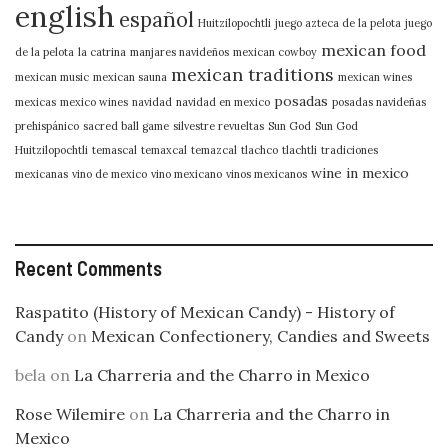
english
español
Huitzilopochtli
juego azteca de la pelota
juego
mexican food
de la pelota
la catrina
manjares navideños
mexican cowboy
mexican traditions
mexican music
mexican sauna
mexican wines
posadas
mexicas
mexico wines
navidad
navidad en mexico
posadas navideñas
prehispánico
sacred ball game
silvestre revueltas
Sun God
Sun God
Huitzilopochtli
temascal
temaxcal
temazcal
tlachco
tlachtli
tradiciones
wine in mexico
mexicanas
vino de mexico
vino mexicano
vinos mexicanos
Recent Comments
Raspatito (History of Mexican Candy) - History of
Candy
on
Mexican Confectionery, Candies and Sweets
bela
on
La Charreria and the Charro in Mexico
Rose Wilemire
on
La Charreria and the Charro in
Mexico