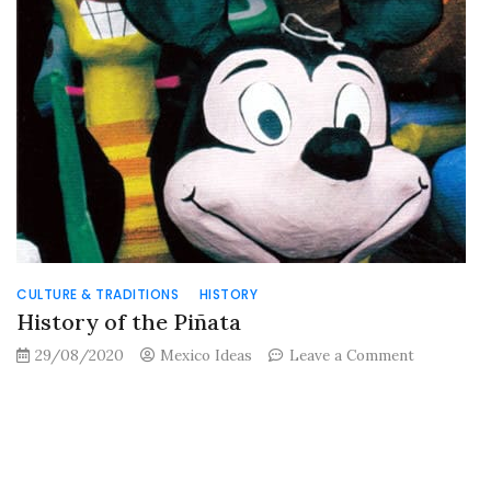
CULTURE & TRADITIONS
HISTORY
History of the Piñata
on
29/08/2020
Mexico Ideas
Leave a Comment
History
of
the
Piñata