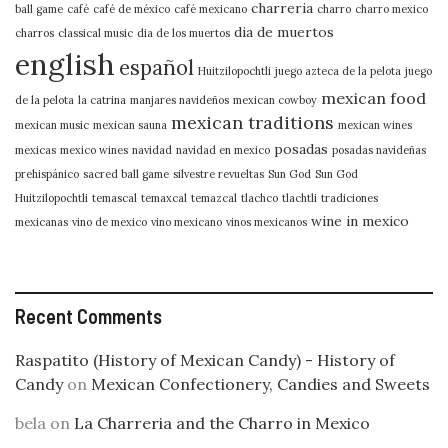
charreria
ball game
café
café de méxico
café mexicano
charro
charro mexico
dia de muertos
charros
classical music
dia de los muertos
english
español
Huitzilopochtli
juego azteca de la pelota
juego
mexican food
de la pelota
la catrina
manjares navideños
mexican cowboy
mexican traditions
mexican music
mexican sauna
mexican wines
posadas
mexicas
mexico wines
navidad
navidad en mexico
posadas navideñas
prehispánico
sacred ball game
silvestre revueltas
Sun God
Sun God
Huitzilopochtli
temascal
temaxcal
temazcal
tlachco
tlachtli
tradiciones
wine in mexico
mexicanas
vino de mexico
vino mexicano
vinos mexicanos
Recent Comments
Raspatito (History of Mexican Candy) - History of
Candy
on
Mexican Confectionery, Candies and Sweets
bela
on
La Charreria and the Charro in Mexico