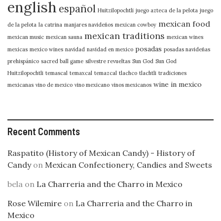
english
español
Huitzilopochtli
juego azteca de la pelota
juego
mexican food
de la pelota
la catrina
manjares navideños
mexican cowboy
mexican traditions
mexican music
mexican sauna
mexican wines
posadas
mexicas
mexico wines
navidad
navidad en mexico
posadas navideñas
prehispánico
sacred ball game
silvestre revueltas
Sun God
Sun God
Huitzilopochtli
temascal
temaxcal
temazcal
tlachco
tlachtli
tradiciones
wine in mexico
mexicanas
vino de mexico
vino mexicano
vinos mexicanos
Recent Comments
Raspatito (History of Mexican Candy) - History of
Candy
on
Mexican Confectionery, Candies and Sweets
bela
on
La Charreria and the Charro in Mexico
Rose Wilemire
on
La Charreria and the Charro in
Mexico