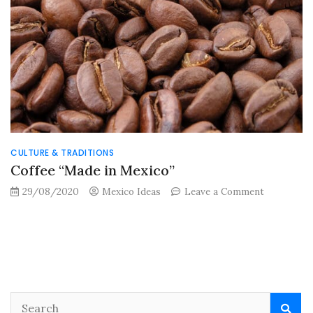
CULTURE & TRADITIONS
Coffee “Made in Mexico”
on
29/08/2020
Mexico Ideas
Leave a Comment
Coffee
“Made
in
Mexico”