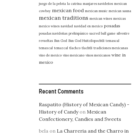
juego de la pelota
la catrina
manjares navideños
mexican
mexican food
cowboy
mexican music
mexican sauna
mexican traditions
mexican wines
mexicas
posadas
mexico wines
navidad
navidad en mexico
posadas navideñas
prehispánico
sacred ball game
silvestre
revueltas
Sun God
Sun God Huitzilopochtli
temascal
temaxcal
temazcal
tlachco
tlachtli
tradiciones mexicanas
wine in
vino de mexico
vino mexicano
vinos mexicanos
mexico
Recent Comments
Raspatito (History of Mexican Candy) -
History of Candy
on
Mexican
Confectionery, Candies and Sweets
bela
on
La Charreria and the Charro in