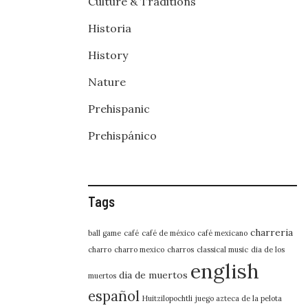
Culture & Traditions
Historia
History
Nature
Prehispanic
Prehispánico
Tags
charreria
ball game
café
café de méxico
café mexicano
charro
charro mexico
charros
classical music
dia de los
english
dia de muertos
muertos
español
Huitzilopochtli
juego azteca de la pelota