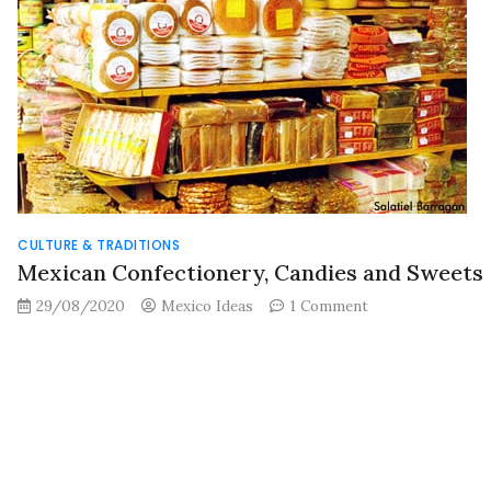
CULTURE & TRADITIONS
Mexican Confectionery, Candies and Sweets
on
29/08/2020
Mexico Ideas
1 Comment
Mexican
Confectionery,
Candies
and
Sweets