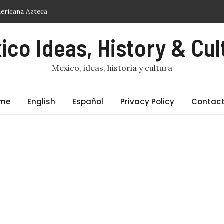
ericana Azteca
ico Ideas, History & Cul
ta de vivos
n centenaria
Mexico, ideas, historia y cultura
me
English
Español
Privacy Policy
Contact