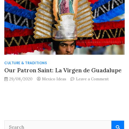
CULTURE & TRADITIONS
Our Patron Saint: La Virgen de Guadalupe
on
29/08/2020
Mexico Ideas
Leave a Comment
Our
Patron
Saint:
La
Virgen
de
Guadalupe