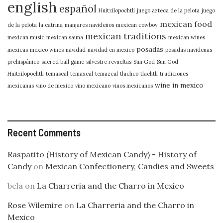
english
español
Huitzilopochtli
juego azteca de la pelota
juego
mexican food
de la pelota
la catrina
manjares navideños
mexican cowboy
mexican traditions
mexican music
mexican sauna
mexican wines
posadas
mexicas
mexico wines
navidad
navidad en mexico
posadas navideñas
prehispánico
sacred ball game
silvestre revueltas
Sun God
Sun God
Huitzilopochtli
temascal
temaxcal
temazcal
tlachco
tlachtli
tradiciones
wine in mexico
mexicanas
vino de mexico
vino mexicano
vinos mexicanos
Recent Comments
Raspatito (History of Mexican Candy) - History of
Candy
on
Mexican Confectionery, Candies and Sweets
bela
on
La Charreria and the Charro in Mexico
Rose Wilemire
on
La Charreria and the Charro in
Mexico